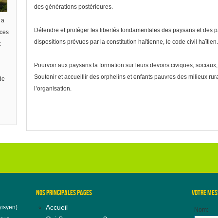
des générations postérieures.
 a
Défendre et protéger les libertés fondamentales des paysans et des
ices
dispositions prévues par la constitution haïtienne, le code civil haïtien.
t
Pourvoir aux paysans la formation sur leurs devoirs civiques, sociaux
Soutenir et accueillir des orphelins et enfants pauvres des milieux rur
de
l’organisation.
NOS PRINCIPALES PAGES
VOTRE MES
Accueil
isyen)
Nom: