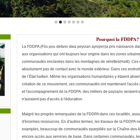
Pourquoi la FDDPA?
La FDDPA (Fòs pou defann dwa peyizan ayisyen)a pris naissance dan
aux organisations qui ont toujours leur origine dans les zones urbain
communautés enclavées dans les montagnes de vérettes(Haïti). Ces
absolument pas de contact avec le monde extérieur. Dans ces endroits 
de l’État haïtien. Même les organisations humanitaires y étaient absent
création de ce mouvement, ces communautés ont maintenant l'accès 
et l'accompagnement de la FDDPA, des milliers de paysans seraient e
n'auraient pas d'accès à l'éducation.
Malgré les progrès remarquales de la FDDPA dans ces localités, assure
d'énormes ressources. En d'autres termes, les travaux de la FDDPA ne 
examples, beaucoup de communautés eparpillés sur la Chaîne-des-Ma
encore accès aux services de base. Dans certaines communautés, les 