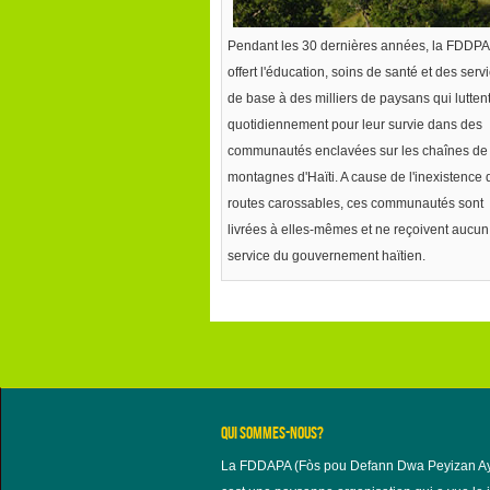
Pendant les 30 dernières années, la FDDPA
offert
l'éducation
, soins de
santé
et des s
erv
de base
à des milliers de paysans qui lutten
quotidiennement pour leur survie dans des
communautés enclavées sur les chaînes de
montagnes d'Haïti. A cause de l'inexistence 
routes carossables, ces communautés sont
livrées à elles-mêmes et ne reçoivent aucun
service du gouvernement haïtien.
QUI SOMMES-NOUS?
La FDDAPA (Fòs pou Defann Dwa Peyizan Ay