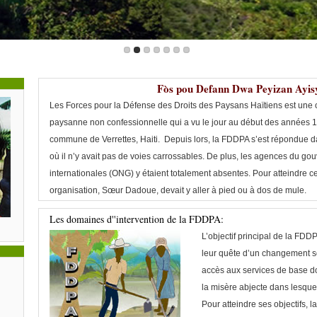
Fòs pou Defann Dwa Peyizan Ayi
Les Forces pour la Défense des Droits des Paysans Haïtiens est une 
paysanne non confessionnelle qui a vu le jour au début des années
commune de Verrettes, Haiti. Depuis lors, la FDDPA s’est répondu
où il n’y avait pas de voies carrossables. De plus, les agences du go
internationales (ONG) y étaient totalement absentes. Pour atteindre c
organisation, Sœur Dadoue, devait y aller à pied ou à dos de mule.
Les domaines d''intervention de la FDDPA:
L’objectif principal de la FD
leur quête d’un changement s
accès aux services de base don
la misère abjecte dans lesquel
Pour atteindre ses objectifs, 