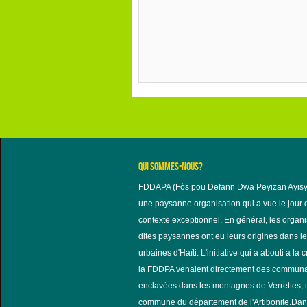
QUI SOMMES-NOUS?
FDDAPA (Fòs pou Defann Dwa Peyizan Ayisy
une paysanne organisation qui a vue le jour
contexte exceptionnel. En général, les organi
dites paysannes ont eu leurs origines dans l
urbaines d'Haïti. L'initiative qui a abouti à la 
la FDDPA venaient directement des commun
enclavées dans les montagnes de Verrettes,
commune du département de l'Artibonite.Dan