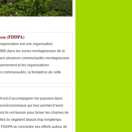
syen (FDDPA)
organisation est une organisation
 1980 dans les zones montagneuses de la
e dans plusieurs communautés montagneuses
uvernement et les organisations
es communautés, la fondatrice de cette
DPA est d’accompagner les paysans dans
ocioéconomique qui leur permet d’avoir
t ils ont besoin pour briser les chaines de
les ils végètent depuis trop longtemps.
la FDDPA se concentre ses efforts autour de