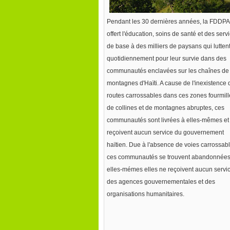
Pendant les 30 dernières années, la FDDPA
offert
l'éducation
, soins de
santé
et des s
erv
de base
à des milliers de paysans qui lutten
quotidiennement pour leur survie dans des
communautés enclavées sur les chaînes de
montagnes d'Haïti. A cause de l'inexistence 
routes carrossables dans ces zones fourmil
de collines et de montagnes abruptes, ces
communautés sont livrées à elles-mêmes et
reçoivent aucun service du gouvernement
haïtien. Due à l'absence de voies carrossabl
ces communautés se trouvent abandonnées
elles-mémes elles ne reçoivent aucun servi
des agences gouvernementales et des
organisations humanitaires.