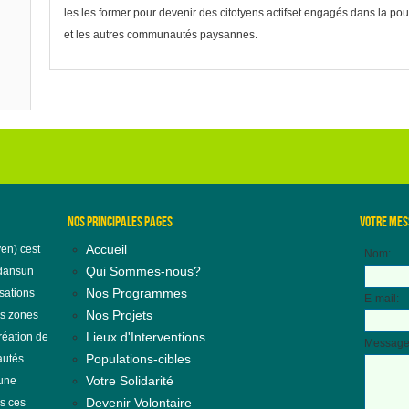
les les former pour devenir des citotyens actifset engagés dans la po
et les autres communautés paysannes.
NOS PRINCIPALES PAGES
VOTRE MES
Accueil
en) cest
Nom:
Qui Sommes-nous?
 dansun
Nos Programmes
sations
E-mail:
Nos Projets
es zones
Lieux d'Interventions
création de
Message
Populations-cibles
autés
Votre Solidarité
 une
Devenir Volontaire
s ces