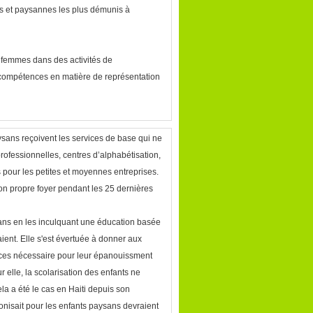
ns et paysannes les plus démunis à
 femmes dans des activités de
compétences en matière de représentation
sans reçoivent les services de base qui ne
rofessionnelles, centres d’alphabétisation,
pour les petites et moyennes entreprises.
on propre foyer pendant les 25 dernières
sans en les inculquant une éducation basée
aient. Elle s'est évertuée à donner aux
ances nécessaire pour leur épanouissment
 elle, la scolarisation des enfants ne
la a été le cas en Haiti depuis son
onisait pour les enfants paysans devraient