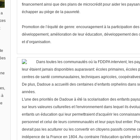
financement ainsi que des plans de microcrédit pour aider les paysa
échapper au piège de la pauvreté.
 a
ices
Promotion de l’équité de genre
:
encouragement à la participation des
t
développement, amélioration de leur éducation, développement des 
et d’organisation.
de
lées
Dans toutes les communautés où la FDDPA intervient, les pay
leur étaient jamais disponibles auparavant: écoles primaires, écoles p
 ne
centres de santé communautaires, techniques agricoles, coopératives 
De plus, Dadoue a accueilli des centaines d’enfants orphelins dans s
es,
années.
 à
L'une des priorités de Dadoue à été la scolarisation des enfants pay
ce
sur leurs valeures culturelles et l'environnement dans lequel ils évolu
enfants un éducation qui leur permettraient d'acquérir les connaiss
personnel et celui de leurs commnunautés et leur pays tout entier. Pour
devrait pas les aculturer ou les convertir en citoyens passifs comme ce
indépence de la France en 1804. Au contraire l'éducation qu'elle préc